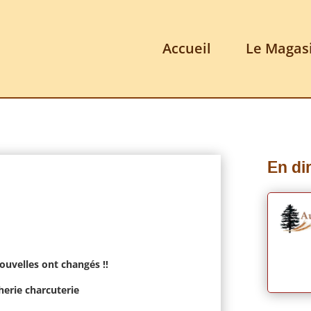
Accueil
Le Magas
En dir
nouvelles ont changés !!
herie charcuterie